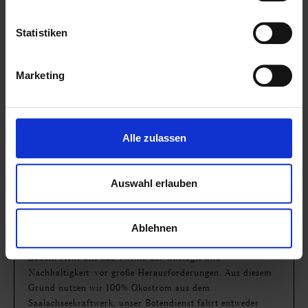
NACHHALTIGKEIT
Statistiken
Marketing
Wir wissen, dass die Natur überzeugende Antworten auf
viele Gesundheitsfragen bereithält.
Deshalb bieten wir Ihnen in der Marien-Apotheke immer
auch natürliche Alternativen zu klassischen
Alle zulassen
Therapiemöglichkeiten, wie pflanzliche Arzneimittel,
Heilpflanzentees, natürliche, reine
Nahrungsergänzungsmittel an. Wir beraten Sie gerne zu
Auswahl erlauben
Naturkosmetik und empfehlen unterstützende natürliche
Maßnahmen zur Erhaltung Ihrer Gesundheit. Unsere
MitarbeiterInnen sind bei diesen Themen zertifizierte
Ablehnen
FachberaterInnen.
Zudem stellt uns das Thema der Ökologie und
Nachhaltigkeit vor große Herausforderungen. Aus diesem
Grund nutzen wir 100% Ökostrom aus dem
Saalachseekraftwerk, unser Botendienst fährt entweder