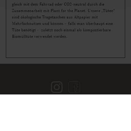
gleich mit dem Fahrrad oder CO2-neutral durch die
Zusammenarbeit mit Plant for the Planet. Unsere „Tüten“
sind ökologische Tragetaschen aus Altpapier mit
Mehrfachnutzen und können – falls man überhaupt eine
Tüte benötigt - zuletzt noch einmal als kompostierbare
Biomülltüte verwendet werden.
Öffnungszeiten
Bestellmöglichkeiten