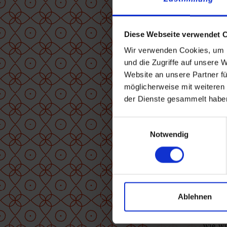
Per F
Per W
Diese Webseite verwendet 
Konta
Wir verwenden Cookies, um I
und die Zugriffe auf unsere 
Per C
Website an unsere Partner fü
koste
möglicherweise mit weiteren
der Dienste gesammelt habe
müsse
Postl
Einwilligungsauswahl
Notwendig
Wir e
ausdr
Rezep
Im Ra
Ablehnen
auch l
wie wi