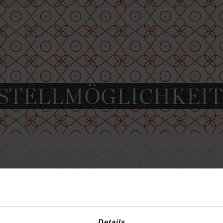
STELLMÖGLICHKEI
nnen Ihre Arzneimittel bei uns auch gerne vorbestellen:
onisch 08651-62382
Details