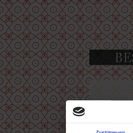
BE
Sie kö
telef
Zustimmung