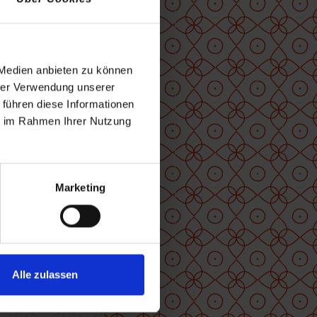
en
 Medien anbieten zu können
hrer Verwendung unserer
ystore
 führen diese Informationen
gungen
ie im Rahmen Ihrer Nutzung
Marketing
GVO)
gen
Alle zulassen
eit an,